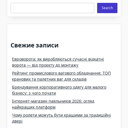
Search
Search
Свежие записи
Евроворота: як виробляються сучасні відкатні
ворота — від проєкту до монтажу
Рейтинг промислового вагового обладнання: ТОП
кранових та палетних ваг для складів
Брендування корпоративного одягу для малого
бізнесу: з чого почати
Інтернет-магазин паяльників 2026: огляд
найкращих платформ
Чому ролети можуть бути кращими за традиційні
двері