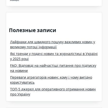
Полезные записи
Лайфхаки для швидкого пошуку важливих новин у
великому потоці інформації
Які тренди у подачі новин та журналістиці в Україні
у 2025 році
FAQ: Відповіді на найчастіші питання про підписку
на новини
Переваги агрегаторів новин: кому і чому вигідно
користуватись
ТОП-5 джерел для оперативного отримання новин
про Україну