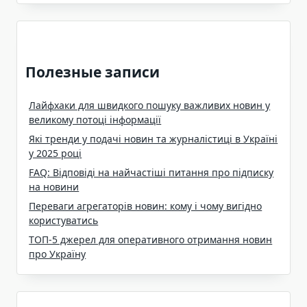
Полезные записи
Лайфхаки для швидкого пошуку важливих новин у
великому потоці інформації
Які тренди у подачі новин та журналістиці в Україні
у 2025 році
FAQ: Відповіді на найчастіші питання про підписку
на новини
Переваги агрегаторів новин: кому і чому вигідно
користуватись
ТОП-5 джерел для оперативного отримання новин
про Україну