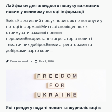
Лайфхаки для швидкого пошуку важливих
новин у великому потоці інформації
Зміст:Ефективний пошук новин: як не потонути у
потоці інформаціїМиттєві сповіщення: як
отримувати важливі новини
першимиВикористання агрегаторів новин і
тематичних добірокЯкими агрегаторами та
добірками варто кори...
Иван Коровай
Янв 2, 2026
Які тренди у подачі новин та журналістиці в