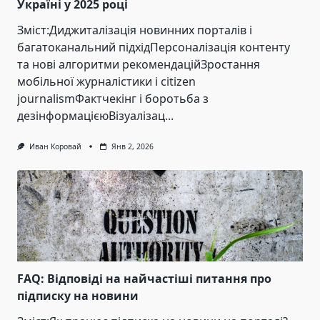
Україні у 2025 році
Зміст:Диджиталізація новинних порталів і
багатоканальний підхідПерсоналізація контенту
та нові алгоритми рекомендаційЗростання
мобільної журналістики і citizen
journalismФактчекінг і боротьба з
дезінформацієюВізуалізац...
Иван Коровай
Янв 2, 2026
FAQ: Відповіді на найчастіші питання про
підписку на новини