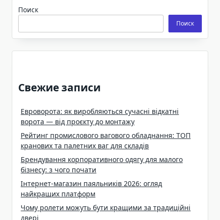
Поиск
Поиск
Свежие записи
Евроворота: як виробляються сучасні відкатні
ворота — від проєкту до монтажу
Рейтинг промислового вагового обладнання: ТОП
кранових та палетних ваг для складів
Брендування корпоративного одягу для малого
бізнесу: з чого почати
Інтернет-магазин паяльників 2026: огляд
найкращих платформ
Чому ролети можуть бути кращими за традиційні
двері