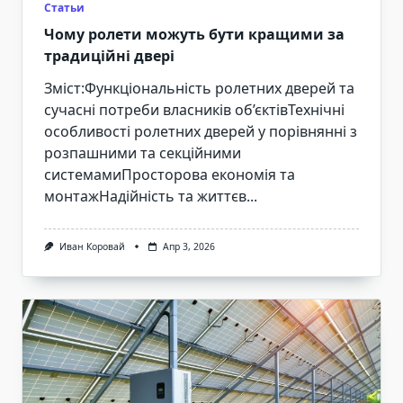
Статьи
Чому ролети можуть бути кращими за
традиційні двері
Зміст:Функціональність ролетних дверей та
сучасні потреби власників об’єктівТехнічні
особливості ролетних дверей у порівнянні з
розпашними та секційними
системамиПросторова економія та
монтажНадійність та життєв...
Иван Коровай
Апр 3, 2026