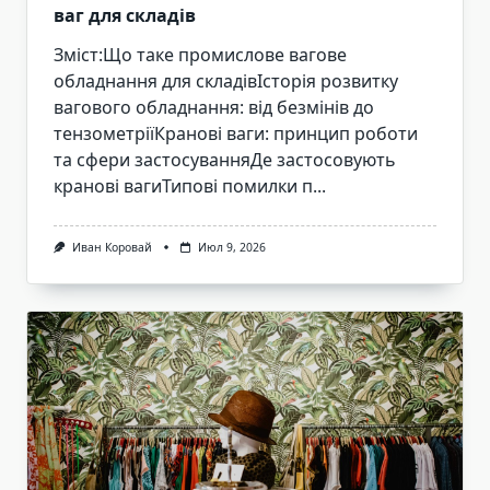
ваг для складів
Зміст:Що таке промислове вагове
обладнання для складівІсторія розвитку
вагового обладнання: від безмінів до
тензометріїКранові ваги: принцип роботи
та сфери застосуванняДе застосовують
кранові вагиТипові помилки п...
Иван Коровай
Июл 9, 2026