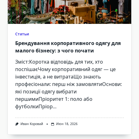
Статьи
Брендування корпоративного одягу для
малого бізнесу: з чого почати
Зміст:Коротка відповідь для тих, хто
поспішаєЧому корпоративний одяг — це
інвестиція, а не витратаЩо знають
професіонали: перш ніж замовлятиОснови:
які позиції одягу вибрати
першимиПріоритет 1: поло або
футболкиПріор...
Иван Коровай
Июн 18, 2026