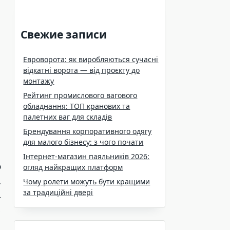
Свежие записи
Евроворота: як виробляються сучасні
відкатні ворота — від проєкту до
монтажу
Рейтинг промислового вагового
обладнання: ТОП кранових та
палетних ваг для складів
Брендування корпоративного одягу
для малого бізнесу: з чого почати
Інтернет-магазин паяльників 2026:
ю
огляд найкращих платформ
,
Чому ролети можуть бути кращими
за традиційні двері
.
,