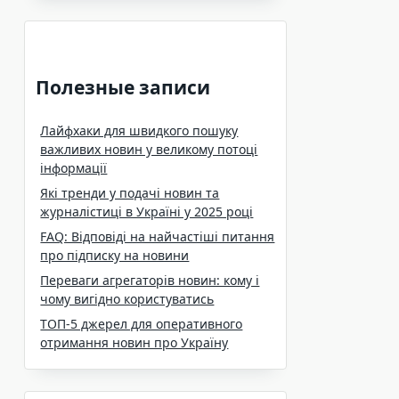
Полезные записи
Лайфхаки для швидкого пошуку
важливих новин у великому потоці
інформації
Які тренди у подачі новин та
журналістиці в Україні у 2025 році
FAQ: Відповіді на найчастіші питання
про підписку на новини
Переваги агрегаторів новин: кому і
чому вигідно користуватись
ТОП-5 джерел для оперативного
отримання новин про Україну