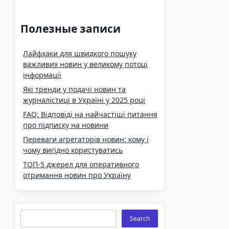
Полезные записи
Лайфхаки для швидкого пошуку
важливих новин у великому потоці
інформації
Які тренди у подачі новин та
журналістиці в Україні у 2025 році
FAQ: Відповіді на найчастіші питання
про підписку на новини
Переваги агрегаторів новин: кому і
чому вигідно користуватись
ТОП-5 джерел для оперативного
отримання новин про Україну
Search
Search