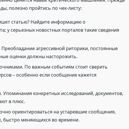
бенно ценится навык критического мышления. Прежде
ды, полезно пройтись по чек-листу:
пишет статью? Найдите информацию о
а; у серьезных новостных порталов такие сведения
 Преобладание агрессивной риторики, постоянные
вные оценки должны насторожить.
точниками. По важным событиям стоит сверить
урсов – особенно если сообщение кажется
ья. Упоминания конкретных исследований, документов,
ают в плюс.
очно ориентироваться на устаревшие сообщения,
х, быстро меняющихся во времени.