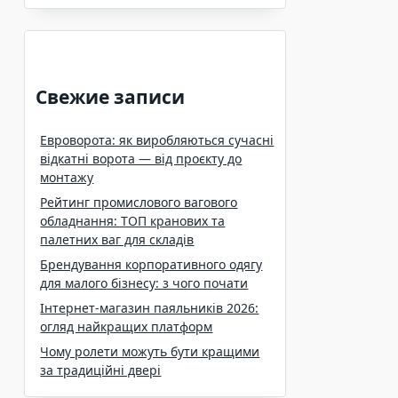
Свежие записи
Евроворота: як виробляються сучасні
відкатні ворота — від проєкту до
монтажу
Рейтинг промислового вагового
обладнання: ТОП кранових та
палетних ваг для складів
Брендування корпоративного одягу
для малого бізнесу: з чого почати
Інтернет-магазин паяльників 2026:
огляд найкращих платформ
Чому ролети можуть бути кращими
за традиційні двері