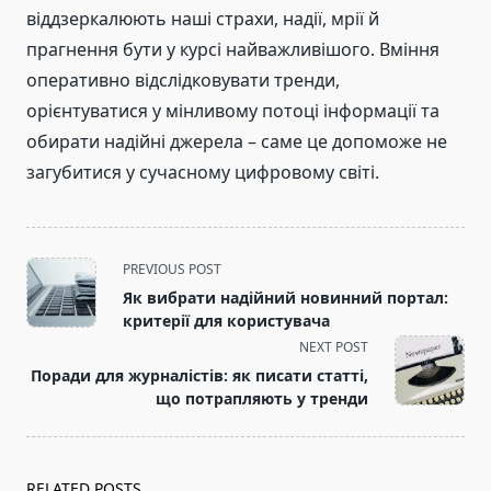
віддзеркалюють наші страхи, надії, мрії й
прагнення бути у курсі найважливішого. Вміння
оперативно відслідковувати тренди,
орієнтуватися у мінливому потоці інформації та
обирати надійні джерела – саме це допоможе не
загубитися у сучасному цифровому світі.
<span
PREVIOUS POST
class="nav-
Як вибрати надійний новинний портал:
subtitle
критерії для користувача
screen-
NEXT POST
reader-
Поради для журналістів: як писати статті,
text">Page</span>
що потрапляють у тренди
RELATED POSTS