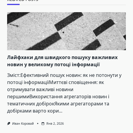
Лайфхаки для швидкого пошуку важливих
новин у великому потоці інформації
Зміст:Ефективний пошук новин: як не потонути у
потоці інформаціїМиттєві сповіщення: як
отримувати важливі новини
першимиВикористання агрегаторів новин і
тематичних добірокЯкими агрегаторами та
добірками варто кори...
Иван Коровай
Янв 2, 2026