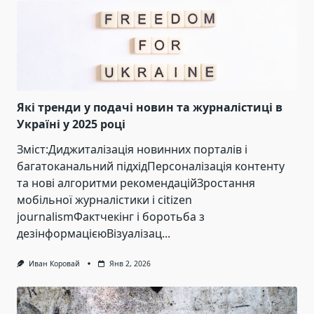
Які тренди у подачі новин та журналістиці в
Україні у 2025 році
Зміст:Диджиталізація новинних порталів і
багатоканальний підхідПерсоналізація контенту
та нові алгоритми рекомендаційЗростання
мобільної журналістики і citizen
journalismФактчекінг і боротьба з
дезінформацієюВізуалізац...
Иван Коровай
Янв 2, 2026