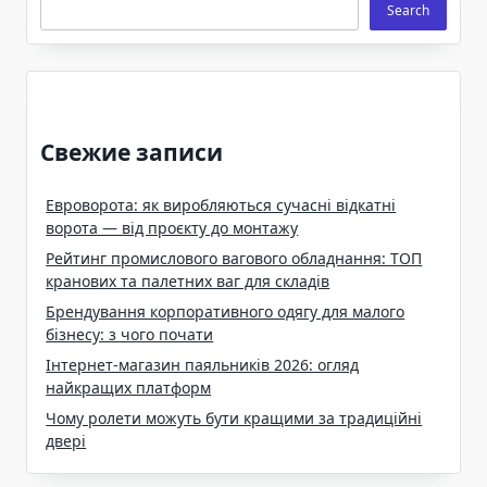
Search
Search
Свежие записи
Евроворота: як виробляються сучасні відкатні
ворота — від проєкту до монтажу
Рейтинг промислового вагового обладнання: ТОП
кранових та палетних ваг для складів
Брендування корпоративного одягу для малого
бізнесу: з чого почати
Інтернет-магазин паяльників 2026: огляд
найкращих платформ
Чому ролети можуть бути кращими за традиційні
двері