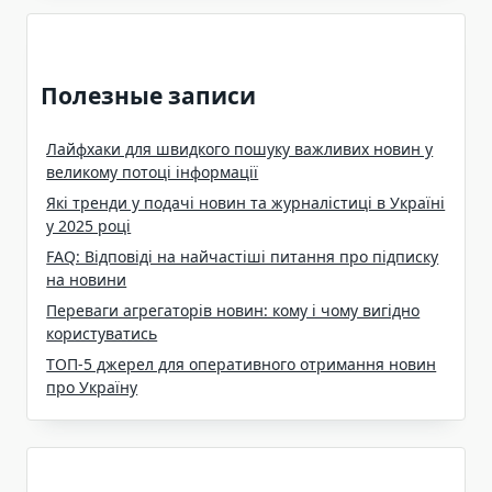
Полезные записи
Лайфхаки для швидкого пошуку важливих новин у
великому потоці інформації
Які тренди у подачі новин та журналістиці в Україні
у 2025 році
FAQ: Відповіді на найчастіші питання про підписку
на новини
Переваги агрегаторів новин: кому і чому вигідно
користуватись
ТОП-5 джерел для оперативного отримання новин
про Україну