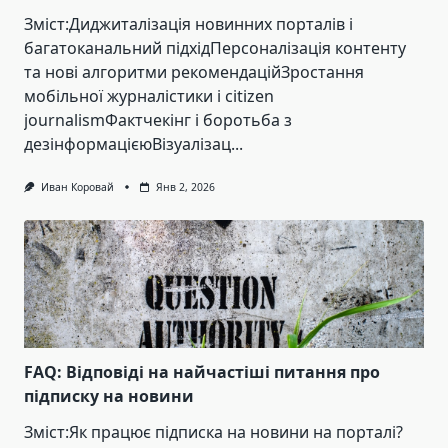
Зміст:Диджиталізація новинних порталів і
багатоканальний підхідПерсоналізація контенту
та нові алгоритми рекомендаційЗростання
мобільної журналістики і citizen
journalismФактчекінг і боротьба з
дезінформацієюВізуалізац...
Иван Коровай
Янв 2, 2026
FAQ: Відповіді на найчастіші питання про
підписку на новини
Зміст:Як працює підписка на новини на порталі?