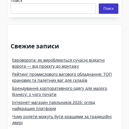
Поиск
Поиск
Свежие записи
Евроворота: як виробляються сучасні відкатні
ворота — від проєкту до монтажу
Рейтинг промислового вагового обладнання: ТОП
кранових та палетних ваг для складів
Брендування корпоративного одягу для малого
бізнесу: з чого почати
Інтернет-магазин паяльників 2026: огляд
найкращих платформ
Чому ролети можуть бути кращими за традиційні
двері