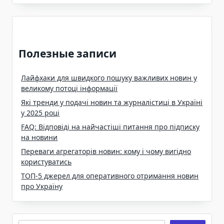
Полезные записи
Лайфхаки для швидкого пошуку важливих новин у
великому потоці інформації
Які тренди у подачі новин та журналістиці в Україні
у 2025 році
FAQ: Відповіді на найчастіші питання про підписку
на новини
Переваги агрегаторів новин: кому і чому вигідно
користуватись
ТОП-5 джерел для оперативного отримання новин
про Україну