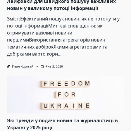
Лайфхаки для швидкого пошуку важливих
новин у великому потоці інформації
Зміст:Ефективний пошук новин: як не потонути у
потоці інформаціїМиттєві сповіщення: як
отримувати важливі новини
першимиВикористання агрегаторів новин і
тематичних добірокЯкими агрегаторами та
добірками варто кори...
Иван Коровай
Янв 2, 2026
Які тренди у подачі новин та журналістиці в
Україні у 2025 році