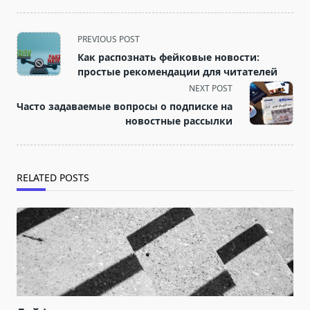
<span
PREVIOUS POST
class="nav-
Как распознать фейковые новости:
subtitle
простые рекомендации для читателей
screen-
NEXT POST
reader-
Часто задаваемые вопросы о подписке на
text">Page</span>
новостные рассылки
RELATED POSTS