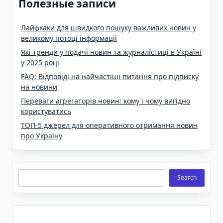
Полезные записи
Лайфхаки для швидкого пошуку важливих новин у
великому потоці інформації
Які тренди у подачі новин та журналістиці в Україні
у 2025 році
FAQ: Відповіді на найчастіші питання про підписку
на новини
Переваги агрегаторів новин: кому і чому вигідно
користуватись
ТОП-5 джерел для оперативного отримання новин
про Україну
Search
Search