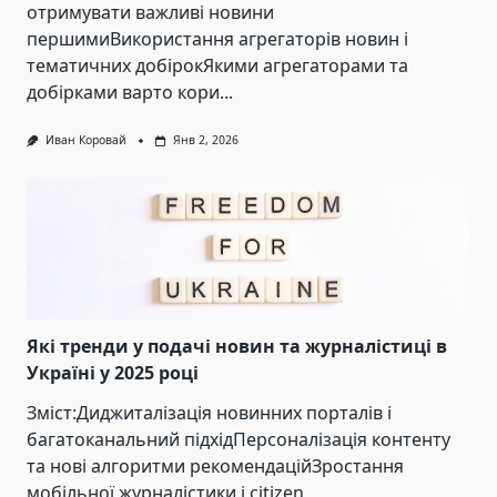
отримувати важливі новини
першимиВикористання агрегаторів новин і
тематичних добірокЯкими агрегаторами та
добірками варто кори...
Иван Коровай
Янв 2, 2026
Які тренди у подачі новин та журналістиці в
Україні у 2025 році
Зміст:Диджиталізація новинних порталів і
багатоканальний підхідПерсоналізація контенту
та нові алгоритми рекомендаційЗростання
мобільної журналістики і citizen