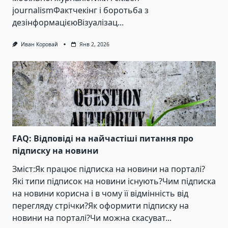
journalismФактчекінг і боротьба з
дезінформацієюВізуалізац...
Иван Коровай
Янв 2, 2026
FAQ: Відповіді на найчастіші питання про
підписку на новини
Зміст:Як працює підписка на новини на порталі?
Які типи підписок на новини існують?Чим підписка
на новини корисна і в чому її відмінність від
перегляду стрічки?Як оформити підписку на
новини на порталі?Чи можна скасуват...