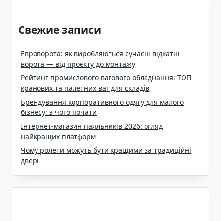
Свежие записи
Евроворота: як виробляються сучасні відкатні
ворота — від проєкту до монтажу
Рейтинг промислового вагового обладнання: ТОП
кранових та палетних ваг для складів
Брендування корпоративного одягу для малого
бізнесу: з чого почати
Інтернет-магазин паяльників 2026: огляд
найкращих платформ
Чому ролети можуть бути кращими за традиційні
двері