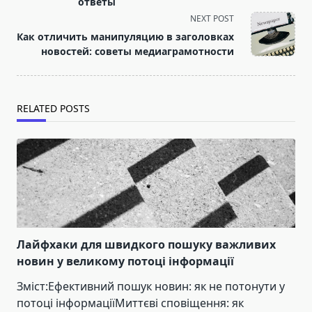
screen-
ответы
reader-
NEXT POST
text">Page</span>
Как отличить манипуляцию в заголовках
новостей: советы медиаграмотности
RELATED POSTS
Лайфхаки для швидкого пошуку важливих
новин у великому потоці інформації
Зміст:Ефективний пошук новин: як не потонути у
потоці інформаціїМиттєві сповіщення: як