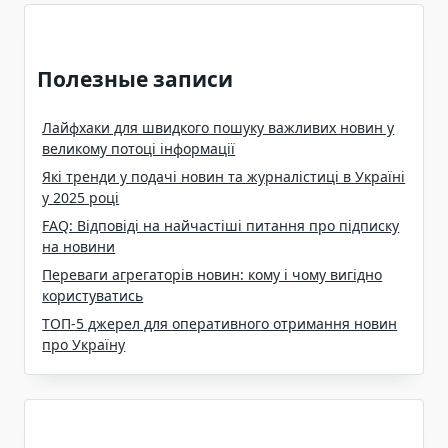
Полезные записи
Лайфхаки для швидкого пошуку важливих новин у
великому потоці інформації
Які тренди у подачі новин та журналістиці в Україні
у 2025 році
FAQ: Відповіді на найчастіші питання про підписку
на новини
Переваги агрегаторів новин: кому і чому вигідно
користуватись
ТОП-5 джерел для оперативного отримання новин
про Україну