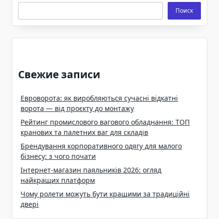
Поиск
Свежие записи
Евроворота: як виробляються сучасні відкатні
ворота — від проєкту до монтажу
Рейтинг промислового вагового обладнання: ТОП
кранових та палетних ваг для складів
Брендування корпоративного одягу для малого
бізнесу: з чого почати
Інтернет-магазин паяльників 2026: огляд
найкращих платформ
Чому ролети можуть бути кращими за традиційні
двері