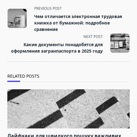
<span
PREVIOUS POST
class="nav-
Чем отличается электронная трудовая
subtitle
книжка от бумажной: подробное
screen-
сравнение
reader-
NEXT POST
text">Page</span>
Какие документы понадобятся для
оформления загранпаспорта в 2025 году
RELATED POSTS
Лайфхаки для швидкого пошуку важливих