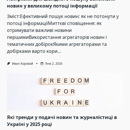
новин у великому потоці інформації
Зміст:Ефективний пошук новин: як не потонути у
потоці інформаціїМиттєві сповіщення: як
отримувати важливі новини
першимиВикористання агрегаторів новин і
тематичних добірокЯкими агрегаторами та
добірками варто кори...
Иван Коровай
Янв 2, 2026
Які тренди у подачі новин та журналістиці в
Україні у 2025 році