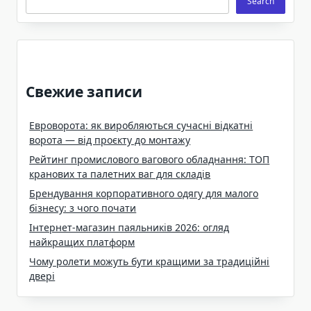
Search
Свежие записи
Евроворота: як виробляються сучасні відкатні
ворота — від проєкту до монтажу
Рейтинг промислового вагового обладнання: ТОП
кранових та палетних ваг для складів
Брендування корпоративного одягу для малого
бізнесу: з чого почати
Інтернет-магазин паяльників 2026: огляд
найкращих платформ
Чому ролети можуть бути кращими за традиційні
двері