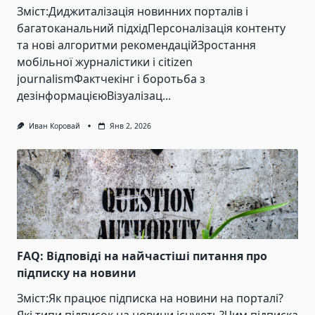
Зміст:Диджиталізація новинних порталів і
багатоканальний підхідПерсоналізація контенту
та нові алгоритми рекомендаційЗростання
мобільної журналістики і citizen
journalismФактчекінг і боротьба з
дезінформацієюВізуалізац...
Иван Коровай
Янв 2, 2026
FAQ: Відповіді на найчастіші питання про
підписку на новини
Зміст:Як працює підписка на новини на порталі?