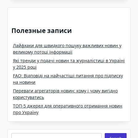
Полезные записи
Лайфхаки для швидкого пошуку важливих новин у
великому потоці інформації
Які тренди у подачі новин та журналістиці в Україні
у 2025 році
FAQ: Відповіді на найчастіші питання про підписку
на новини
Переваги агрегаторів новин: кому і чому вигідно
користуватись
ТОП-5 джерел для оперативного отримання новин
про Україну
Search