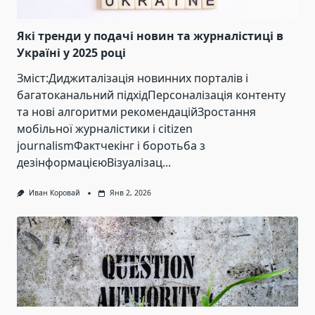
Які тренди у подачі новин та журналістиці в
Україні у 2025 році
Зміст:Диджиталізація новинних порталів і
багатоканальний підхідПерсоналізація контенту
та нові алгоритми рекомендаційЗростання
мобільної журналістики і citizen
journalismФактчекінг і боротьба з
дезінформацієюВізуалізац...
Иван Коровай
Янв 2, 2026