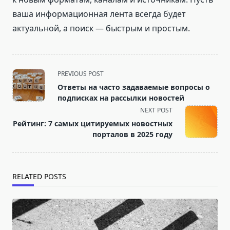
ваша информационная лента всегда будет
актуальной, а поиск — быстрым и простым.
<span
PREVIOUS POST
class="nav-
Ответы на часто задаваемые вопросы о
subtitle
подписках на рассылки новостей
screen-
NEXT POST
reader-
Рейтинг: 7 самых цитируемых новостных
text">Page</span>
порталов в 2025 году
RELATED POSTS