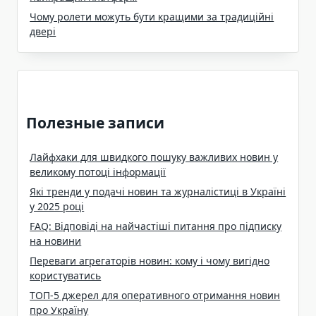
Чому ролети можуть бути кращими за традиційні
двері
Полезные записи
Лайфхаки для швидкого пошуку важливих новин у
великому потоці інформації
Які тренди у подачі новин та журналістиці в Україні
у 2025 році
FAQ: Відповіді на найчастіші питання про підписку
на новини
Переваги агрегаторів новин: кому і чому вигідно
користуватись
ТОП-5 джерел для оперативного отримання новин
про Україну