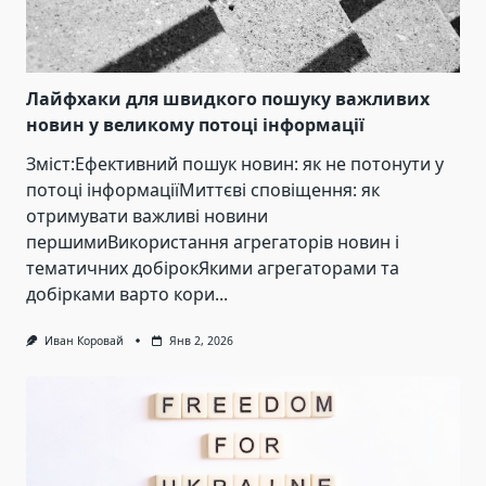
Лайфхаки для швидкого пошуку важливих
новин у великому потоці інформації
Зміст:Ефективний пошук новин: як не потонути у
потоці інформаціїМиттєві сповіщення: як
отримувати важливі новини
першимиВикористання агрегаторів новин і
тематичних добірокЯкими агрегаторами та
добірками варто кори...
Иван Коровай
Янв 2, 2026