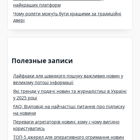
найкращих платформ
Чому ролети можуть бути кращими за традиційні
двері
Полезные записи
Лайфхаки для швидкого пошуку важливих новин у
великому потоці інформації
Які тренди у подачі новин та журналістиці в Україні
у 2025 році
FAQ: Відповіді на найчастіші питання про підписку
на новини
Переваги агрегаторів новин: кому і чому вигідно
користуватись
ТОП-5 джерел для оперативного отримання новин