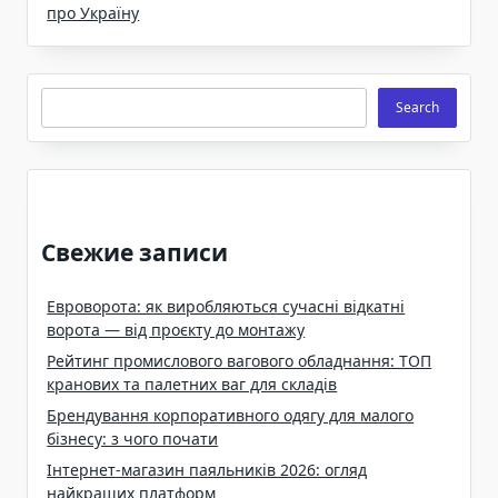
про Україну
Search
Search
Свежие записи
Евроворота: як виробляються сучасні відкатні
ворота — від проєкту до монтажу
Рейтинг промислового вагового обладнання: ТОП
кранових та палетних ваг для складів
Брендування корпоративного одягу для малого
бізнесу: з чого почати
Інтернет-магазин паяльників 2026: огляд
найкращих платформ