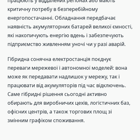
працюють у віддалених регіонах або мають
критичну потребу в безперебійному
енергопостачанні. Обладнання передбачає
наявність акумуляторних батарей великої ємності,
які накопичують енергію вдень і забезпечують
підприємство живленням уночі чи у разі аварій.
Гібридна сонячна електростанція поєднує
переваги мережевої і автономної моделей: вона
може як передавати надлишок у мережу, так і
працювати від акумуляторів під час відключень.
Саме гібридні рішення сьогодні активно
обирають для виробничих цехів, логістичних баз,
офісних центрів, а також торгових площ зі
змінним графіком споживання.