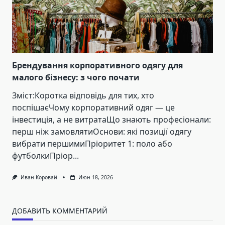
Брендування корпоративного одягу для
малого бізнесу: з чого почати
Зміст:Коротка відповідь для тих, хто
поспішаєЧому корпоративний одяг — це
інвестиція, а не витратаЩо знають професіонали:
перш ніж замовлятиОснови: які позиції одягу
вибрати першимиПріоритет 1: поло або
футболкиПріор...
Иван Коровай
Июн 18, 2026
ДОБАВИТЬ КОММЕНТАРИЙ