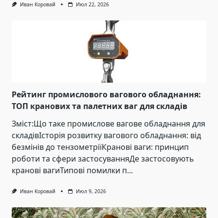
Иван Коровай
Июл 22, 2026
Рейтинг промислового вагового обладнання:
ТОП кранових та палетних ваг для складів
Зміст:Що таке промислове вагове обладнання для
складівІсторія розвитку вагового обладнання: від
безмінів до тензометріїКранові ваги: принцип
роботи та сфери застосуванняДе застосовують
кранові вагиТипові помилки п...
Иван Коровай
Июл 9, 2026