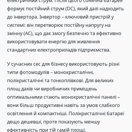
електричний струм. Після цього сонячна батарея
формує постійний струм (DC), який далі надходить
до інвертора. Інвертор – ключовий пристрій у
системі: він перетворює постійну напругу на
змінну (AC), що дає змогу безпечно та ефективно
використовувати енергію для живлення
стандартних електроприладів підприємства.
У сучасних сес для бізнесу використовують різні
типи фотомодулів – монокристалічні,
полікристалічні та тонкоплівкові. Для великих
площ дахів чи виробничих приміщень
оптимальними стають монокристалічні панелі –
вони більш продуктивні навіть за умов слабкого
освітлення й компактніші. Полікристалічні батареї
дещо дешевші, проте показують меншу
ефективність при тій самій площі.