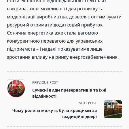
стати екологічно відповідальною. Цей шлях
відкриває нові можливості для розвитку та
модернізації виробництва, дозволяє оптимізувати
ресурси й отримати додатковий прибуток.
Сонячна енергетика вже стала вагомою
конкурентною перевагою для українських
підприємств – і надалі показуватиме лише
зростання впливу на ринку енергозабезпечення.
<span
PREVIOUS POST
class="nav-
Сучасні види презервативів та їхні
subtitle
відмінності
screen-
NEXT POST
reader-
Чому ролети можуть бути кращими за
text">Page</span>
традиційні двері