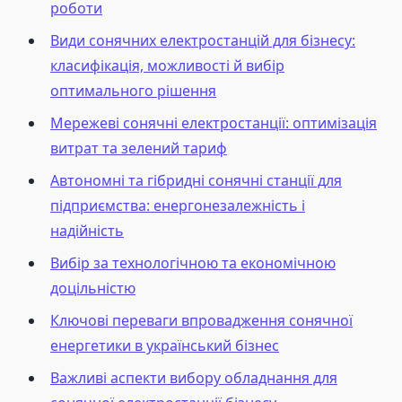
роботи
Види сонячних електростанцій для бізнесу:
класифікація, можливості й вибір
оптимального рішення
Мережеві сонячні електростанції: оптимізація
витрат та зелений тариф
Автономні та гібридні сонячні станції для
підприємства: енергонезалежність і
надійність
Вибір за технологічною та економічною
доцільністю
Ключові переваги впровадження сонячної
енергетики в український бізнес
Важливі аспекти вибору обладнання для