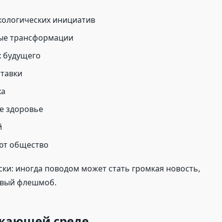
кологических инициатив
вые трансформации
х будущего
ставки
ха
е здоровье
й
ют общество
ски: иногда поводом может стать громкая новость,
овый флешмоб.
ужающей среде