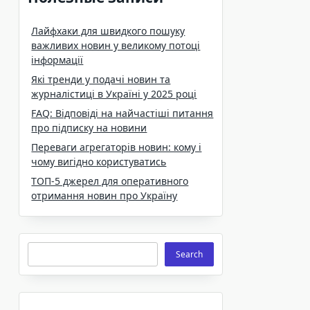
Лайфхаки для швидкого пошуку
важливих новин у великому потоці
інформації
Які тренди у подачі новин та
журналістиці в Україні у 2025 році
FAQ: Відповіді на найчастіші питання
про підписку на новини
Переваги агрегаторів новин: кому і
чому вигідно користуватись
ТОП-5 джерел для оперативного
отримання новин про Україну
Search
Search