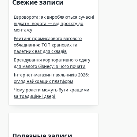
Свежие записи
Евроворота: як виробляються сучасні
відкатні ворота — від проєкту до
монтажу
Рейтинг промислового вагового
обладнання: ТОП кранових та
палетних ваг для складів
Брендування корпоративного одягу
для малого бізнесу: з чого почати
Інтернет-магазин паяльників 2026:
огляд найкращих платформ
Чому ролети можуть бути кращими
за традиційні двері
Полезные записи