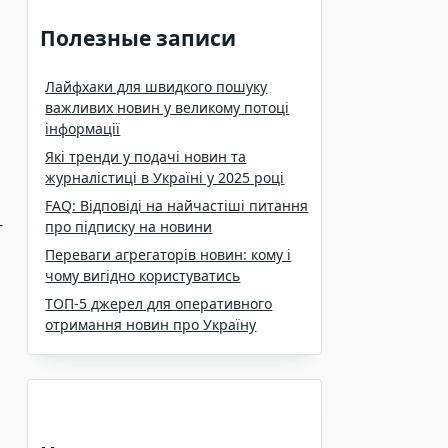
Полезные записи
Лайфхаки для швидкого пошуку
важливих новин у великому потоці
інформації
Які тренди у подачі новин та
журналістиці в Україні у 2025 році
FAQ: Відповіді на найчастіші питання
-
про підписку на новини
Переваги агрегаторів новин: кому і
чому вигідно користуватись
ТОП-5 джерел для оперативного
отримання новин про Україну