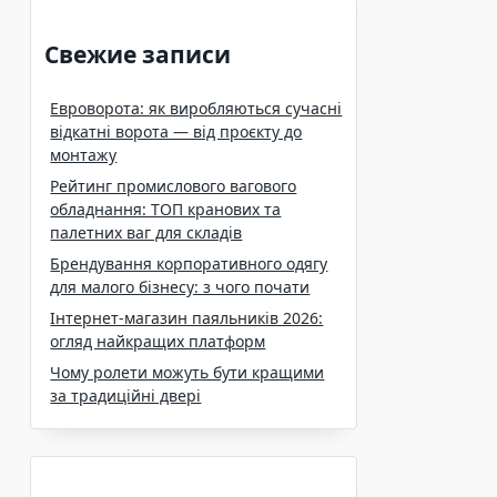
Свежие записи
Евроворота: як виробляються сучасні
відкатні ворота — від проєкту до
монтажу
Рейтинг промислового вагового
обладнання: ТОП кранових та
палетних ваг для складів
Брендування корпоративного одягу
для малого бізнесу: з чого почати
Інтернет-магазин паяльників 2026:
огляд найкращих платформ
Чому ролети можуть бути кращими
за традиційні двері