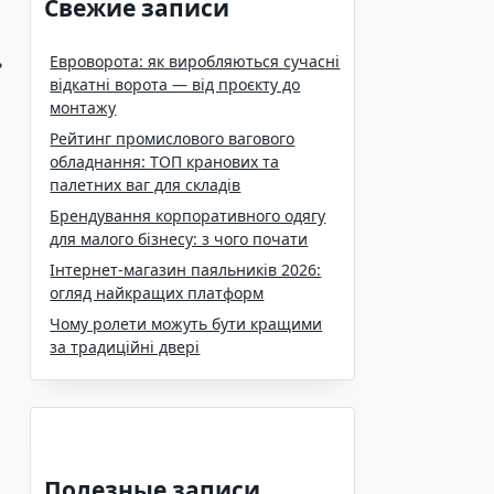
Свежие записи
ь
Евроворота: як виробляються сучасні
відкатні ворота — від проєкту до
монтажу
Рейтинг промислового вагового
обладнання: ТОП кранових та
палетних ваг для складів
Брендування корпоративного одягу
для малого бізнесу: з чого почати
Інтернет-магазин паяльників 2026:
огляд найкращих платформ
Чому ролети можуть бути кращими
за традиційні двері
Полезные записи