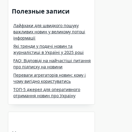
Полезные записи
Лайфхаки для швидкого пошуку
важливих новин у великому потоці
інформації
Які тренди у подачі новин та
журналістиці в Україні у 2025 році
FAQ: Відповіді на найчастіші питання
про підписку на новини
Переваги агрегаторів новин: кому і
чому вигідно користуватись
ТОП-5 джерел для оперативного
отримання новин про Україну