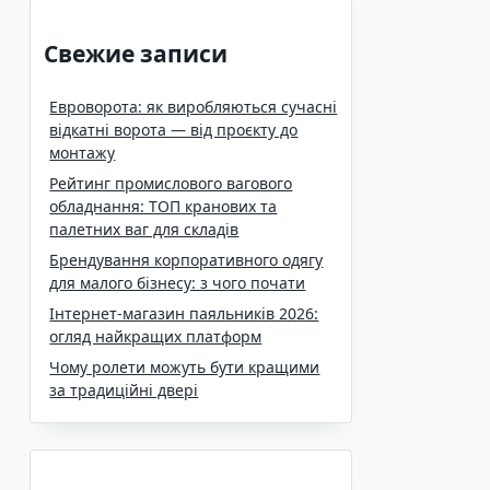
Свежие записи
Евроворота: як виробляються сучасні
відкатні ворота — від проєкту до
монтажу
Рейтинг промислового вагового
обладнання: ТОП кранових та
палетних ваг для складів
Брендування корпоративного одягу
для малого бізнесу: з чого почати
Інтернет-магазин паяльників 2026:
огляд найкращих платформ
Чому ролети можуть бути кращими
за традиційні двері