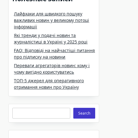
Лайфхаки для швидкого пошуку
важливих новин у великому потоці
інформації
Які тренди у подачі новин та
журналістиці в Україні у 2025 році
FAQ: Відповіді на найчастіші питання
про підписку на новини
Переваги агрегаторів новин: кому і
чому вигідно користуватись
ТОП-5 джерел для оперативного
отримання новин про Україну
Search
Search