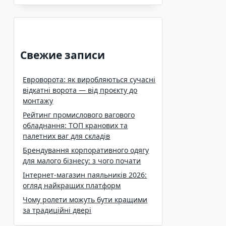
Свежие записи
Евроворота: як виробляються сучасні
відкатні ворота — від проєкту до
монтажу
Рейтинг промислового вагового
обладнання: ТОП кранових та
палетних ваг для складів
Брендування корпоративного одягу
для малого бізнесу: з чого почати
Інтернет-магазин паяльників 2026:
огляд найкращих платформ
Чому ролети можуть бути кращими
за традиційні двері