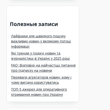
Полезные записи
Лайфхаки для швидкого пошуку
важливих новин у великому потоці
інформації
Які тренди у подачі новин та
журналістиці в Україні у 2025 році
FAQ: Відповіді на найчастіші питання
про підписку на новини
Переваги агрегаторів новин: кому і
чому вигідно користуватись
ТОП-5 джерел для оперативного
отримання новин про Україну