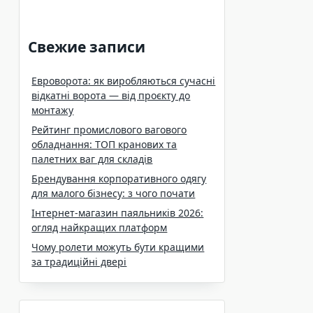
Свежие записи
Евроворота: як виробляються сучасні
відкатні ворота — від проєкту до
монтажу
Рейтинг промислового вагового
обладнання: ТОП кранових та
палетних ваг для складів
Брендування корпоративного одягу
для малого бізнесу: з чого почати
Інтернет-магазин паяльників 2026:
огляд найкращих платформ
Чому ролети можуть бути кращими
за традиційні двері