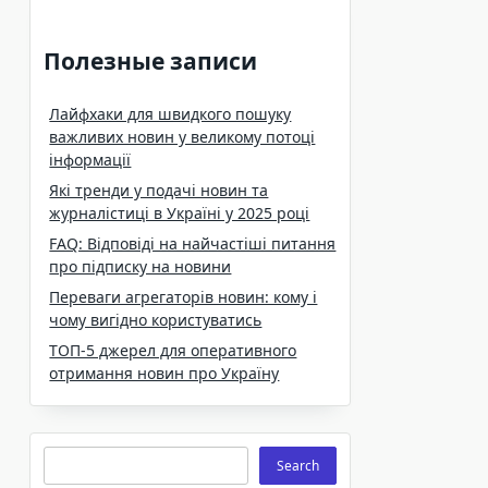
Полезные записи
Лайфхаки для швидкого пошуку
важливих новин у великому потоці
інформації
Які тренди у подачі новин та
журналістиці в Україні у 2025 році
FAQ: Відповіді на найчастіші питання
про підписку на новини
Переваги агрегаторів новин: кому і
чому вигідно користуватись
ТОП-5 джерел для оперативного
отримання новин про Україну
Search
Search