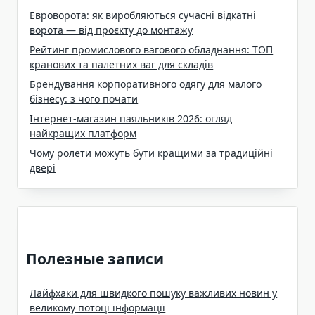
Евроворота: як виробляються сучасні відкатні
ворота — від проєкту до монтажу
Рейтинг промислового вагового обладнання: ТОП
кранових та палетних ваг для складів
Брендування корпоративного одягу для малого
бізнесу: з чого почати
Інтернет-магазин паяльників 2026: огляд
найкращих платформ
Чому ролети можуть бути кращими за традиційні
двері
Полезные записи
Лайфхаки для швидкого пошуку важливих новин у
великому потоці інформації