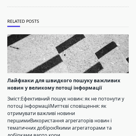
RELATED POSTS
Лайфхаки для швидкого пошуку важливих
новин у великому потоці інформації
Зміст:Ефективний пошук новин: як не потонути у
потоці інформаціїМиттєві сповіщення: як
отримувати важливі новини
першимиВикористання агрегаторів новин і
тематичних добірокЯкими агрегаторами та
добірками варто кори...