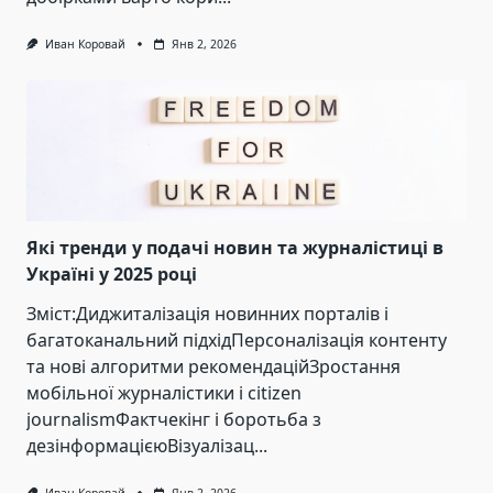
Иван Коровай
Янв 2, 2026
Які тренди у подачі новин та журналістиці в
Україні у 2025 році
Зміст:Диджиталізація новинних порталів і
багатоканальний підхідПерсоналізація контенту
та нові алгоритми рекомендаційЗростання
мобільної журналістики і citizen
journalismФактчекінг і боротьба з
дезінформацієюВізуалізац...