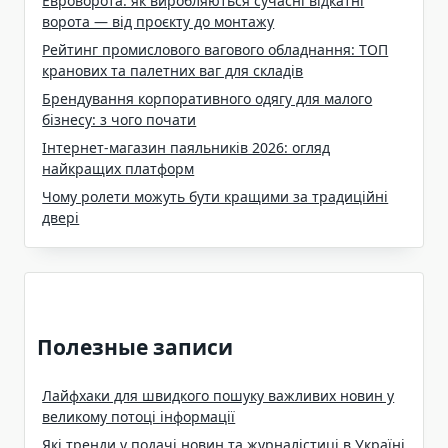
Евроворота: як виробляються сучасні відкатні
ворота — від проєкту до монтажу
Рейтинг промислового вагового обладнання: ТОП
кранових та палетних ваг для складів
Брендування корпоративного одягу для малого
бізнесу: з чого почати
Інтернет-магазин паяльників 2026: огляд
найкращих платформ
Чому ролети можуть бути кращими за традиційні
двері
Полезные записи
Лайфхаки для швидкого пошуку важливих новин у
великому потоці інформації
Які тренди у подачі новин та журналістиці в Україні