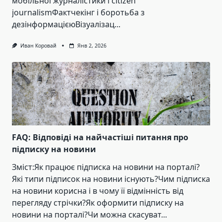
мобільної журналістики і citizen
journalismФактчекінг і боротьба з
дезінформацієюВізуалізац...
Иван Коровай
Янв 2, 2026
FAQ: Відповіді на найчастіші питання про
підписку на новини
Зміст:Як працює підписка на новини на порталі?
Які типи підписок на новини існують?Чим підписка
на новини корисна і в чому її відмінність від
перегляду стрічки?Як оформити підписку на
новини на порталі?Чи можна скасуват...