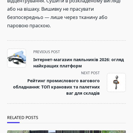
відцентрування. Сушити в розкладеному вигляді
або на вішаку. Вишивку не прасувати
безпосередньо — лише через тканину або
паровою праскою.
<span
PREVIOUS POST
class="nav-
Інтернет-магазин паяльників 2026: огляд
subtitle
найкращих платформ
screen-
NEXT POST
reader-
Рейтинг промислового вагового
text">Page</span>
обладнання: ТОП кранових та палетних
ваг для складів
RELATED POSTS