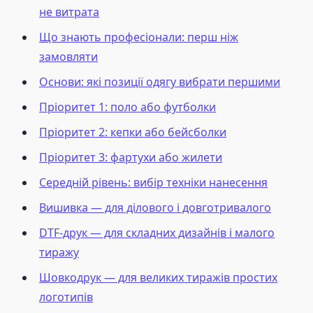
не витрата
Що знають професіонали: перш ніж
замовляти
Основи: які позиції одягу вибрати першими
Пріоритет 1: поло або футболки
Пріоритет 2: кепки або бейсболки
Пріоритет 3: фартухи або жилети
Середній рівень: вибір техніки нанесення
Вишивка — для ділового і довготривалого
DTF-друк — для складних дизайнів і малого
тиражу
Шовкодрук — для великих тиражів простих
логотипів