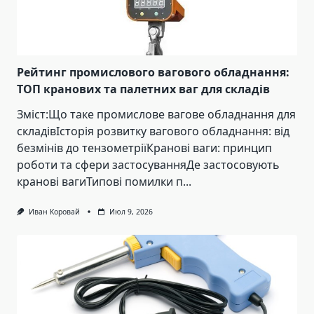
Рейтинг промислового вагового обладнання:
ТОП кранових та палетних ваг для складів
Зміст:Що таке промислове вагове обладнання для
складівІсторія розвитку вагового обладнання: від
безмінів до тензометріїКранові ваги: принцип
роботи та сфери застосуванняДе застосовують
кранові вагиТипові помилки п...
Иван Коровай
Июл 9, 2026