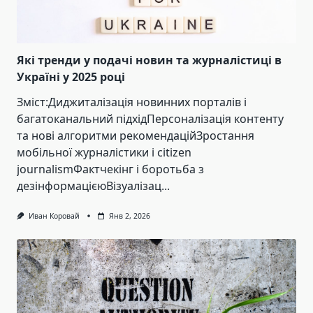
Які тренди у подачі новин та журналістиці в
Україні у 2025 році
Зміст:Диджиталізація новинних порталів і
багатоканальний підхідПерсоналізація контенту
та нові алгоритми рекомендаційЗростання
мобільної журналістики і citizen
journalismФактчекінг і боротьба з
дезінформацієюВізуалізац...
Иван Коровай
Янв 2, 2026