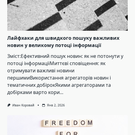
Лайфхаки для швидкого пошуку важливих
новин у великому потоці інформації
Зміст:Ефективний пошук новин: як не потонути у
потоці інформаціїМиттєві сповіщення: як
отримувати важливі новини
першимиВикористання агрегаторів новин і
тематичних добірокЯкими агрегаторами та
добірками варто кори...
Иван Коровай
Янв 2, 2026