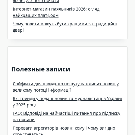
бізнесу: з чого почати
Інтернет-магазин паяльників 2026: огляд
найкращих платформ
Чому ролети можуть бути кращими за традиційні
двері
Полезные записи
Лайфхаки для швидкого пошуку важливих новин у
великому потоці інформації
Які тренди у подачі новин та журналістиці в Україні
у 2025 році
FAQ: Відповіді на найчастіші питання про підписку
на новини
Переваги агрегаторів новин: кому і чому вигідно
користуватись