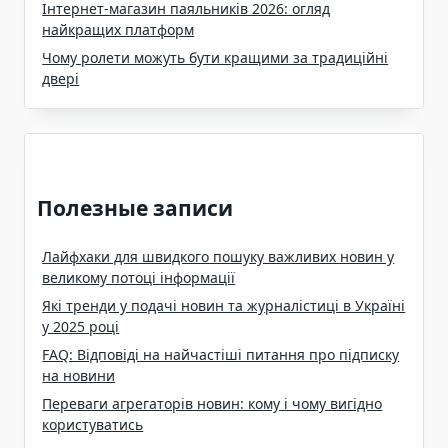
Інтернет-магазин паяльників 2026: огляд
найкращих платформ
Чому ролети можуть бути кращими за традиційні
двері
Полезные записи
Лайфхаки для швидкого пошуку важливих новин у
великому потоці інформації
Які тренди у подачі новин та журналістиці в Україні
у 2025 році
FAQ: Відповіді на найчастіші питання про підписку
на новини
Переваги агрегаторів новин: кому і чому вигідно
користуватись