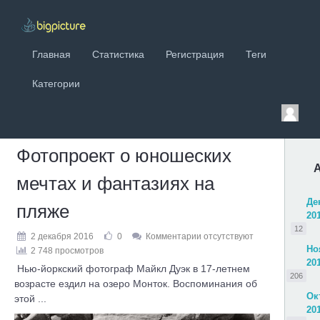
Главная
Статистика
Регистрация
Теги
Категории
Фотопроект о юношеских
мечтах и фантазиях на
Де
пляже
20
12
2 декабря 2016
0
Комментарии отсутствуют
Но
2 748 просмотров
20
Нью-йоркский фотограф Майкл Дуэк в 17-летнем
206
возрасте ездил на озеро Монток. Воспоминания об
Ок
этой ...
20