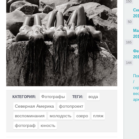
150
Се
20
50
Ма
20
165
Фе
20
144
По
/
ск
ве
Фотографы
вода
КАТЕГОРИЯ:
ТЕГИ:
ар
Северная Америка
фотопроект
воспоминания
молодость
озеро
пляж
фотограф
юность