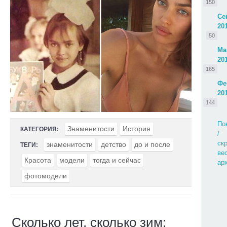
150
Се
20
50
Ма
20
165
Фе
20
144
По
Знаменитости
История
КАТЕГОРИЯ:
/
ск
знаменитости
детство
до и после
ТЕГИ:
ве
Красота
модели
тогда и сейчас
ар
фотомодели
Сколько лет, сколько зим: