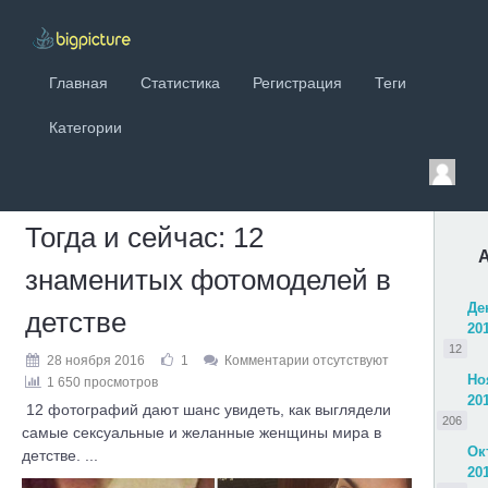
Главная
Статистика
Регистрация
Теги
Категории
Тогда и сейчас: 12
знаменитых фотомоделей в
Де
детстве
20
12
28 ноября 2016
1
Комментарии отсутствуют
Но
1 650 просмотров
20
12 фотографий дают шанс увидеть, как выглядели
206
самые сексуальные и желанные женщины мира в
Ок
детстве. ...
20