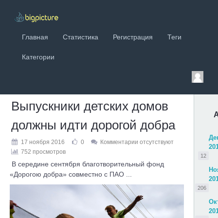
Главная
Статистика
Регистрация
Теги
Категории
Выпускники детских домов
должны идти дорогой добра
Де
17 ноября 2016
0
Комментарии отсутствуют
20
752 просмотров
12
В середине сентября благотворительный фонд
Но
«Дорогою добра» совместно с ПАО ...
20
206
Ок
20