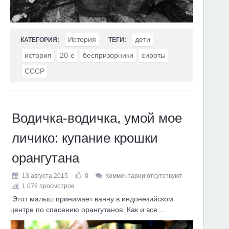
История
дети
КАТЕГОРИЯ:
ТЕГИ:
история
20-е
беспризорники
сироты
СССР
Водичка-водичка, умой мое
личико: купание крошки
орангутана
13 августа 2015
0
Комментарии отсутствуют
1 076 просмотров
Этот малыш принимает ванну в индонезийском
центре по спасению орангутанов. Как и все ...