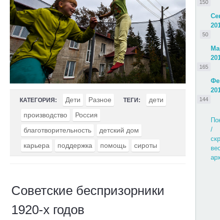
150
Се
20
50
Ма
20
165
Фе
20
Дети
Разное
дети
144
КАТЕГОРИЯ:
ТЕГИ:
производство
Россия
По
/
благотворительность
детский дом
ск
карьера
поддержка
помощь
сироты
ве
ар
Советские беспризорники
1920-х годов