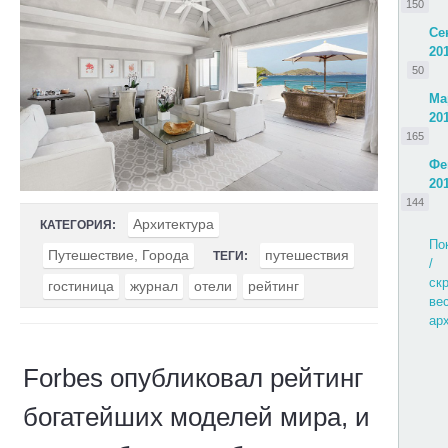
150
Се
20
50
Ма
20
165
Фе
20
144
Архитектура
КАТЕГОРИЯ:
По
Путешествие, Города
путешествия
ТЕГИ:
/
ск
гостиница
журнал
отели
рейтинг
ве
ар
Forbes опубликовал рейтинг
богатейших моделей мира, и