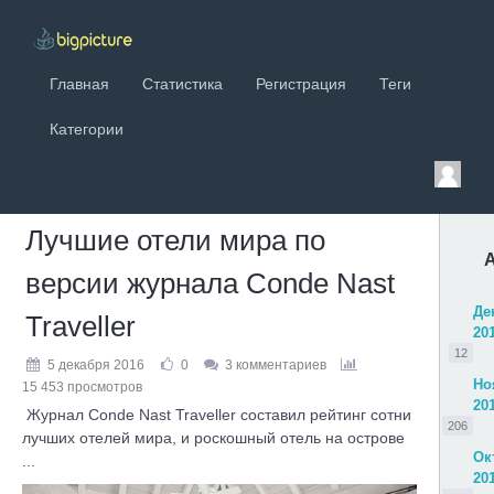
Главная
Статистика
Регистрация
Теги
Категории
Лучшие отели мира по
версии журнала Conde Nast
Де
Traveller
20
12
5 декабря 2016
0
3 комментариев
Но
15 453 просмотров
20
Журнал Conde Nast Traveller составил рейтинг сотни
206
лучших отелей мира, и роскошный отель на острове
Ок
...
20