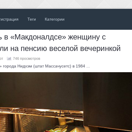
гистрация
Теги
Категории
 в «Макдоналдсе» женщину с
ли на пенсию веселой вечеринкой
ют
746 просмотров
города Нидхэм (штат Массачусетс) в 1984 ...