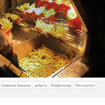
Северная Америка
доброта
МакДональдс
Массачусетс