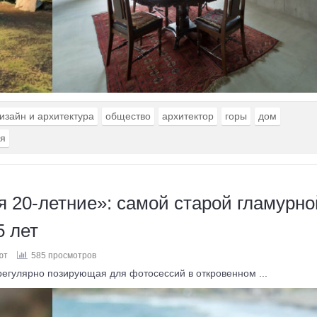
изайн и архитектура
общество
архитектор
горы
дом
я
 20-летние»: самой старой гламурно
5 лет
ют
585 просмотров
регулярно позирующая для фотосессий в откровенном ...