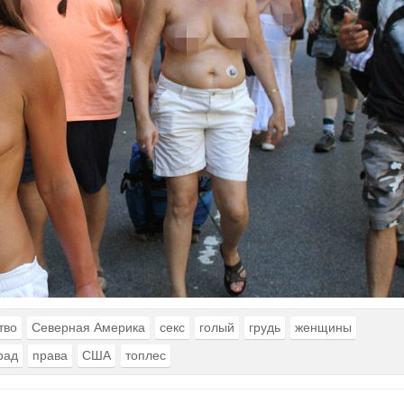
тво
Северная Америка
секс
голый
грудь
женщины
рад
права
США
топлес