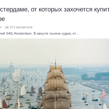
стердаме, от которых захочется купи
ре
ют
675 просмотров
й SAIL Amsterdam. В августе тысячи судов, от ...