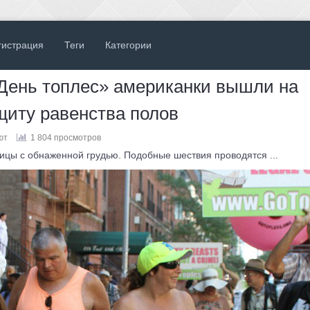
гистрация
Теги
Категории
«День топлес» американки вышли на
щиту равенства полов
ют
1 804 просмотров
цы с обнаженной грудью. Подобные шествия проводятся ...