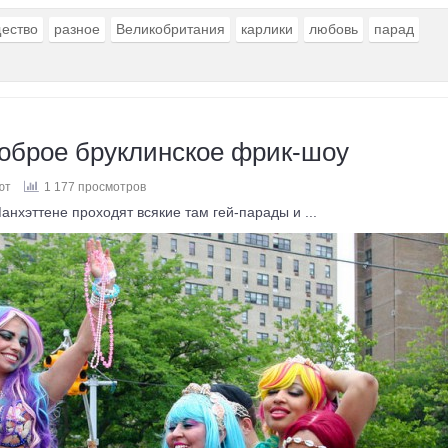
ество
разное
Великобритания
карлики
любовь
парад
оброе бруклинское фрик-шоу
ют
1 177 просмотров
нхэттене проходят всякие там гей-парады и ...