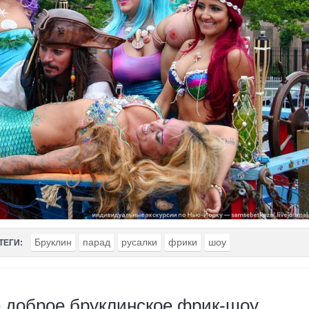
Бруклин
парад
русалки
фрики
шоу
ТЕГИ:
е доброе бруклинское фрик-шоу