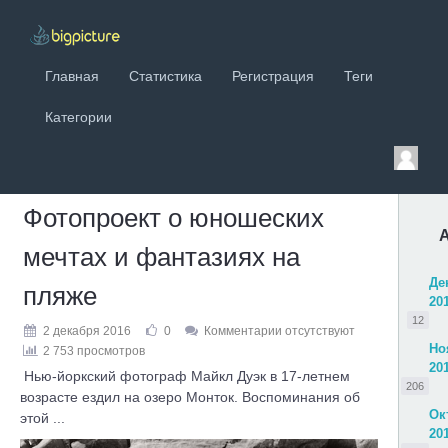
Главная
Статистика
Регистрация
Теги
Категории
Фотопроект о юношеских
мечтах и фантазиях на
Де
пляже
20
12
2 декабря 2016
0
Комментарии отсутствуют
Но
2 753 просмотров
20
Нью-йоркский фотограф Майкл Дуэк в 17-летнем
206
возрасте ездил на озеро Монток. Воспоминания об
Ок
этой ...
20