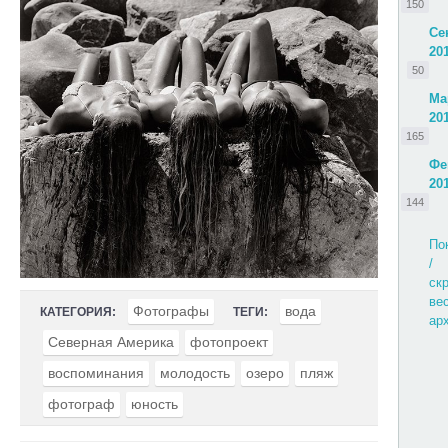
150
Се
20
50
Ма
20
165
Фе
20
144
По
/
ск
ве
Фотографы
вода
КАТЕГОРИЯ:
ТЕГИ:
ар
Северная Америка
фотопроект
воспоминания
молодость
озеро
пляж
фотограф
юность