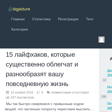
Главная
Статистика
Регистрация
Теги
Категории
15 лайфхаков, которые
существенно облегчат и
Де
разнообразят вашу
20
12
повседневную жизнь
Но
20
10 ноября 2016
0
Комментарии отсутствуют
206
637 просмотров
Мы так быстро смиряемся с привычным ходом
Ок
20
вещей, что частенько попросту перестаем мыслить ...