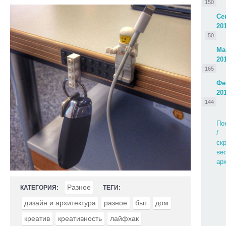
150
Се
20
50
Ма
20
165
Фе
20
144
По
/
ск
ве
ар
Разное
КАТЕГОРИЯ:
ТЕГИ:
дизайн и архитектура
разное
быт
дом
креатив
креативность
лайфхак