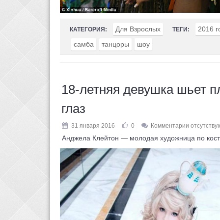
Для Взрослых
2016 г
КАТЕГОРИЯ:
ТЕГИ:
самба
танцоры
шоу
18-летняя девушка шьет п
глаз
31 января 2016
0
Комментарии отсутству
Анджела Клейтон — молодая художница по костю