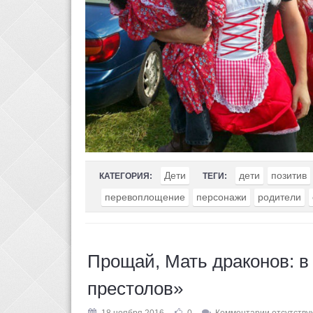
Дети
дети
позитив
КАТЕГОРИЯ:
ТЕГИ:
перевоплощение
персонажи
родители
Прощай, Мать драконов: в
престолов»
18 ноября 2016
0
Комментарии отсутству