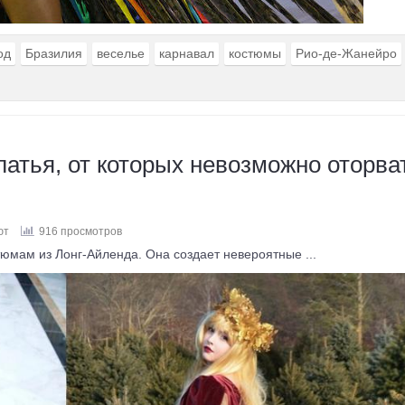
од
Бразилия
веселье
карнавал
костюмы
Рио-де-Жанейро
латья, от которых невозможно оторва
ют
916 просмотров
мам из Лонг-Айленда. Она создает невероятные ...