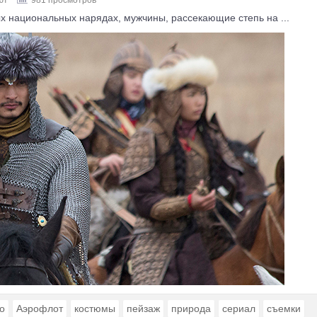
 национальных нарядах, мужчины, рассекающие степь на ...
о
Аэрофлот
костюмы
пейзаж
природа
сериал
съемки