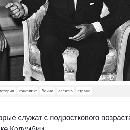
история
конфликт
Война
десятка
страна
орые служат с подросткового возраст
вке Колумбии