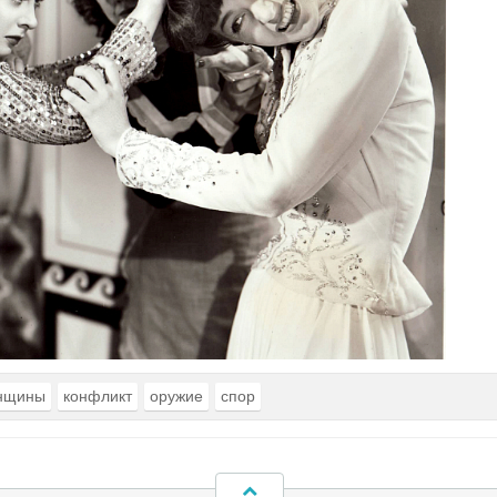
нщины
конфликт
оружие
спор