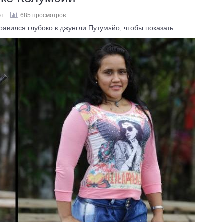
ют
685 просмотров
ился глубоко в джунгли Путумайо, чтобы показать ...