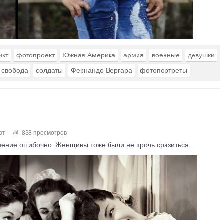
икт
фотопроект
Южная Америка
армия
военные
девушки
свобода
солдаты
Фернандо Вергара
фотопортреты
ют
838 просмотров
нение ошибочно. Женщины тоже были не прочь сразиться ...