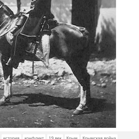
история
конфликт
19 век
Крым
Крымская война