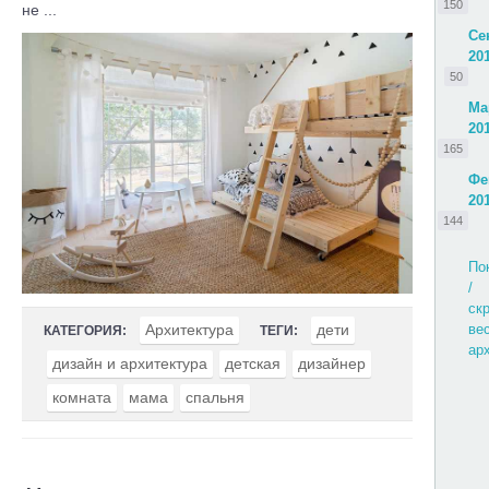
150
не ...
Се
20
50
Ма
20
165
Фе
20
144
По
/
ск
Архитектура
дети
ве
КАТЕГОРИЯ:
ТЕГИ:
ар
дизайн и архитектура
детская
дизайнер
комната
мама
спальня