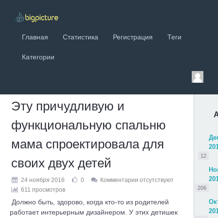
Главная
Статистика
Регистрация
Теги
Категории
Эту причудливую и
функциональную спальню
Де
мама спроектировала для
20
12
своих двух детей
Но
20
24 ноября 2016
0
Комментарии отсутствуют
206
611 просмотров
Должно быть, здорово, когда кто-то из родителей
Ок
20
работает интерьерным дизайнером. У этих детишек