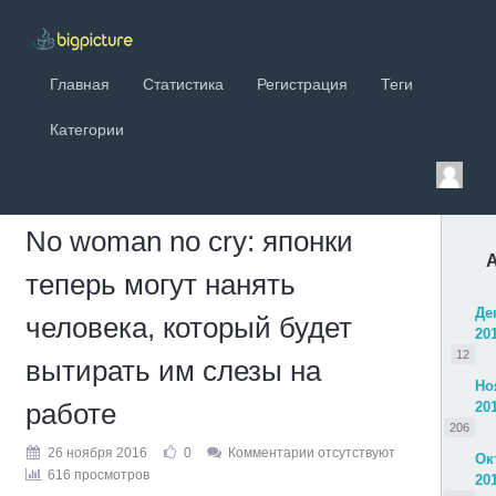
Главная
Статистика
Регистрация
Теги
Категории
No woman no cry: японки
теперь могут нанять
Де
человека, который будет
20
12
вытирать им слезы на
Но
работе
20
206
26 ноября 2016
0
Комментарии отсутствуют
Ок
616 просмотров
20