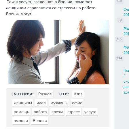
Такая услуга, введенная в Японии, помогает
150
женщинам справляться со стрессом на работе.
Се
Японки могут ...
20
50
Ма
20
165
Фе
20
144
По
/
ск
ве
ар
Разное
Азия
КАТЕГОРИЯ:
ТЕГИ:
женщины
идея
мужчины
офис
помощь
работа
слезы
стресс
услуга
эмоции
Япония