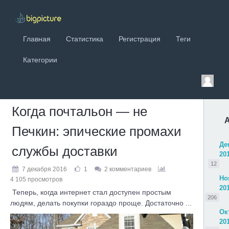
Главная
Статистика
Регистрация
Теги
Категории
Когда почтальон — не
Печкин: эпические промахи
Де
службы доставки
20
12
7 декабря 2016
1
2 комментариев
Но
4 105 просмотров
20
Теперь, когда интернет стал доступен простым
206
людям, делать покупки гораздо проще. Достаточно ...
Ок
20