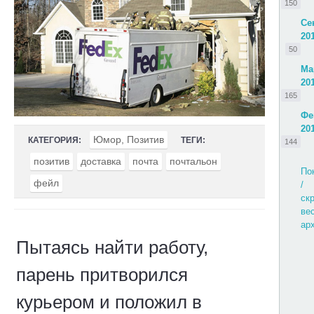
150
Се
20
50
Ма
20
165
Фе
20
Юмор, Позитив
КАТЕГОРИЯ:
ТЕГИ:
144
позитив
доставка
почта
почтальон
По
фейл
/
ск
ве
ар
Пытаясь найти работу,
парень притворился
курьером и положил в