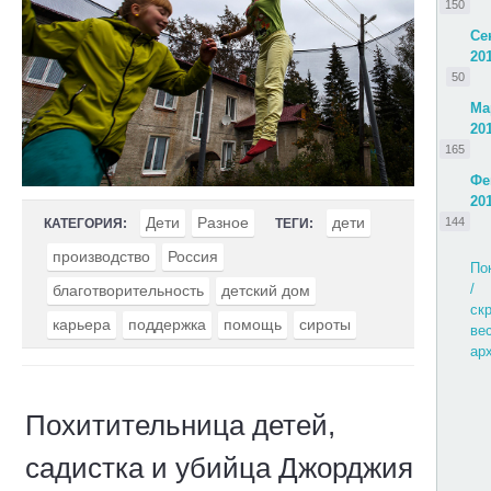
150
Се
20
50
Ма
20
165
Фе
20
Дети
Разное
дети
144
КАТЕГОРИЯ:
ТЕГИ:
производство
Россия
По
/
благотворительность
детский дом
ск
карьера
поддержка
помощь
сироты
ве
ар
Похитительница детей,
садистка и убийца Джорджия