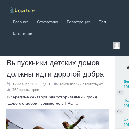
Главная
Статистика
Регистрация
Теги
Категории
Выпускники детских домов
должны идти дорогой добра
Де
17 ноября 2016
0
Комментарии отсутствуют
20
752 просмотров
12
В середине сентября благотворительный фонд
Но
«Дорогою добра» совместно с ПАО ...
20
206
Ок
20