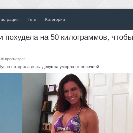
гистрация
Теги
Категории
и похудела на 50 килограммов, чтоб
338 просмотров
нэн потеряла дочь: девушка умерла от почечной ...