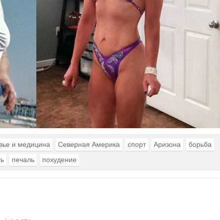
вье и медицина
Северная Америка
спорт
Аризона
борьба
ть
печаль
похудение