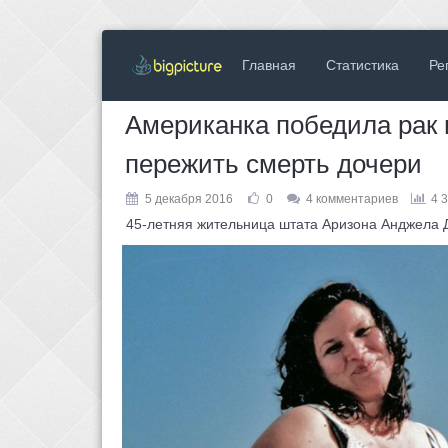
Главная
Статистика
Ре
Американка победила рак 
пережить смерть дочери
5 декабря 2016
0
4 комментариев
4 
45-летняя жительница штата Аризона Анджела Ду