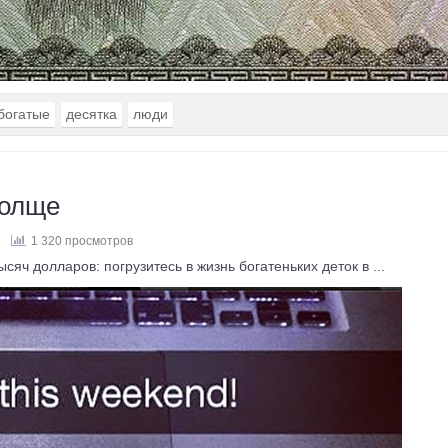
богатые
десятка
люди
толще
1 320 просмотров
яч долларов: погрузитесь в жизнь богатеньких деток в ...