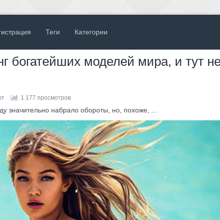
гистрация
Теги
Категории
г богатейших моделей мира, и тут н
ют
1 177 просмотров
у значительно набрало обороты, но, похоже, ...