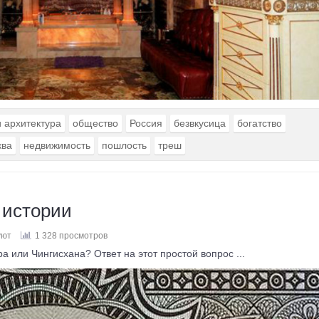
и архитектура
общество
Россия
безвкусица
богатство
ква
недвижимость
пошлость
треш
 истории
уют
1 328 просмотров
 или Чингисхана? Ответ на этот простой вопрос ...