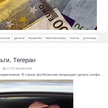
огатые
деньги
кошелек
миллионеры
понты
роскошь
ьги, Тегеран
2 722 просмотров
ерватизмом. В стране футболистам запрещают делать селфи ...