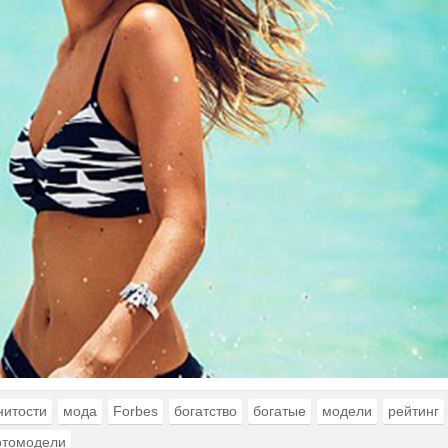
нитости
мода
Forbes
богатство
богатые
модели
рейтинг
томодели