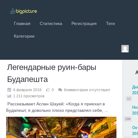
Главная
Статистика
Регистрация
Теги
Категории
Легендарные руин-бары
Будапешта
Де
6 февраля 2016
0
Комментарии отсутствуют
20
1 211 просмотров
12
Рассказывает Аслан Шауей: «Когда я приехал в
Но
Будапешт, я довольно плохо представлял себе, ...
20
206
Ок
20