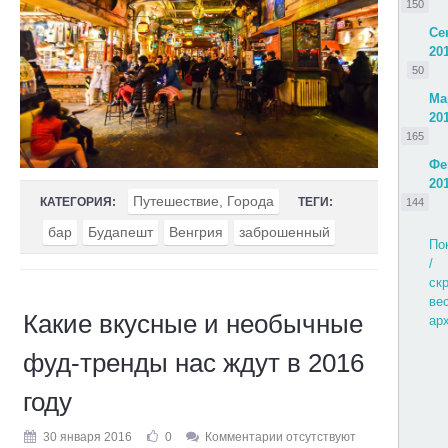
150
Се
20
50
Ма
20
165
Фе
20
Путешествие, Города
КАТЕГОРИЯ:
ТЕГИ:
144
бар
Будапешт
Венгрия
заброшенный
По
/
ск
ве
Какие вкусные и необычные
ар
фуд-тренды нас ждут в 2016
году
30 января 2016
0
Комментарии отсутствуют