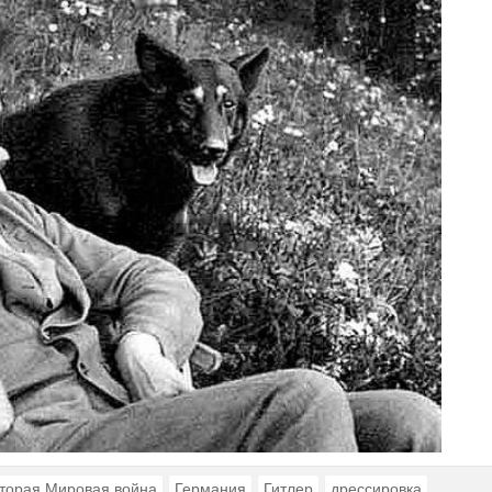
торая Мировая война
Германия
Гитлер
дрессировка