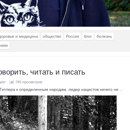
доровье и медицина
общество
Россия
блог
болезнь
ники
оворить, читать и писать
вуют
795 просмотров
тлера к определенным народам, лидер нацистов ничего не ...