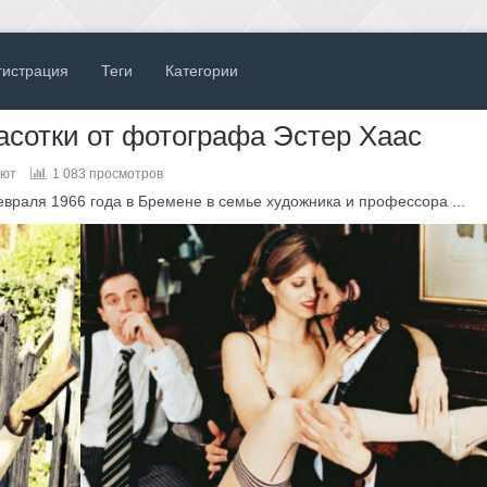
гистрация
Теги
Категории
сотки от фотографа Эстер Хаас
уют
1 083 просмотров
раля 1966 года в Бремене в семье художника и профессора ...