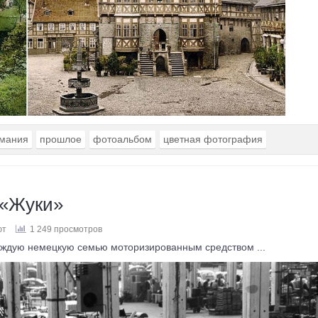
мания
прошлое
фотоальбом
цветная фотография
 «Жуки»
ют
1 249 просмотров
аждую немецкую семью моторизированным средством ...