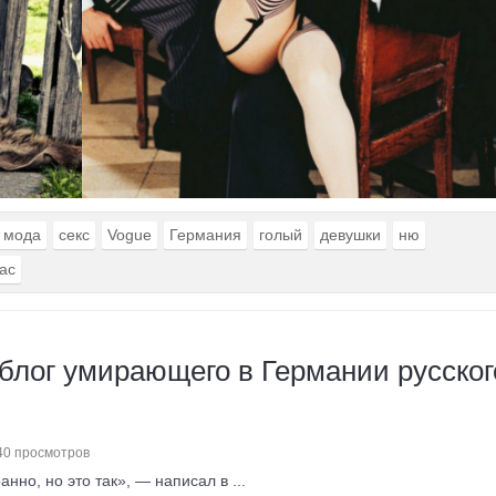
мода
секс
Vogue
Германия
голый
девушки
ню
ас
блог умирающего в Германии русског
40 просмотров
нно, но это так», — написал в ...