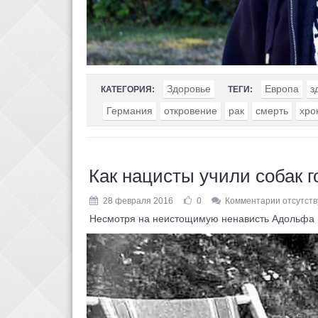
Здоровье
Европа
з
КАТЕГОРИЯ:
ТЕГИ:
Германия
откровение
рак
смерть
хро
Как нацисты учили собак г
28 февраля 2016
0
Комментарии отсутст
Несмотря на неистощимую ненависть Адольфа Ги