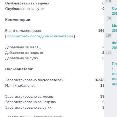
150
Опубликовано за неделю
0
Опубликовано за сутки
0
Се
20
50
Комментарии:
Ма
Всего комментариев:
165
20
[
просмотреть последние комментарии
]
165
Фе
Добавлено за месяц
2
20
Добавлено за неделю
2
144
Добавлено за сутки
0
По
Пользователи:
/
ск
ве
Зарегистрировано пользователей:
16248
ар
Из них забанено:
13
Зарегистрировано за месяц
39
Зарегистрировано за неделю
6
Зарегистрировано за сутки
3