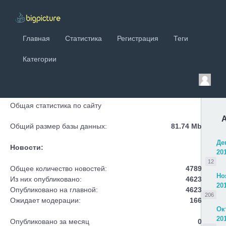
Главная
Статистика
Регистрация
Теги
Категории
Общая статистика по сайту
Общий размер базы данных:
81.74 Mb
Де
Новости:
20
12
Общее количество новостей:
4789
Но
Из них опубликовано:
4623
20
Опубликовано на главной:
4623
206
Ожидает модерации:
166
Ок
20
Опубликовано за месяц
0