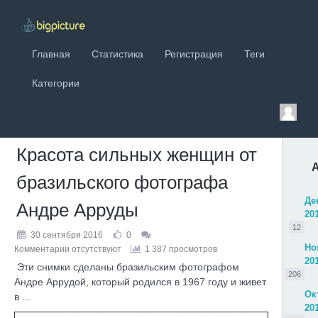
Главная
Статистика
Регистрация
Теги
Категории
Красота сильных женщин от
бразильского фотографа
Де
Андре Арруды
20
12
30 сентября 2016
0
Но
Комментарии отсутствуют
1 387 просмотров
20
Эти снимки сделаны бразильским фотографом
206
Андре Аррудой, который родился в 1967 году и живет
Ок
в ...
20