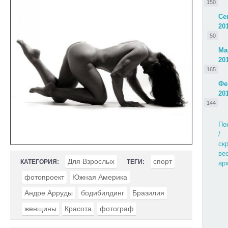
150
Се
20
50
Ма
20
165
Фе
20
144
По
/
ск
ве
Для Взрослых
спорт
КАТЕГОРИЯ:
ТЕГИ:
ар
фотопроект
Южная Америка
Андре Арруды
бодибилдинг
Бразилия
женщины
Красота
фотограф