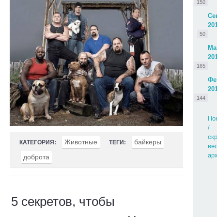
150
Се
20
50
Ма
20
165
Фе
20
144
По
/
ск
Животные
байкеры
КАТЕГОРИЯ:
ТЕГИ:
ве
ар
доброта
5 секретов, чтобы