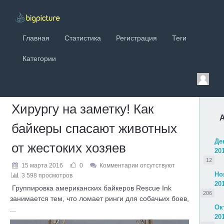
Главная
Статистика
Регистрация
Теги
Категории
Хирургу на заметку! Как
байкеры спасают животных
Де
от жестоких хозяев
20
12
15 марта 2016
0
Комментарии отсутствуют
Но
3 598 просмотров
20
Группировка американских байкеров Rescue Ink
206
занимается тем, что ломает ринги для собачьих боев,
Ок
...
20