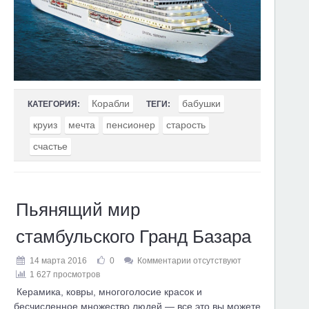
Корабли
бабушки
КАТЕГОРИЯ:
ТЕГИ:
круиз
мечта
пенсионер
старость
счастье
Пьянящий мир
стамбульского Гранд Базара
14 марта 2016
0
Комментарии отсутствуют
1 627 просмотров
Керамика, ковры, многоголосие красок и
бесчисленное множество людей — все это вы можете