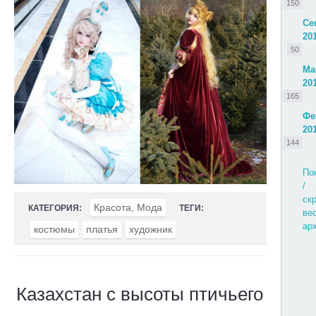
150
Се
20
50
Ма
20
165
Фе
20
144
По
/
ск
Красота, Мода
КАТЕГОРИЯ:
ТЕГИ:
ве
ар
костюмы
платья
художник
Казахстан с высоты птичьего