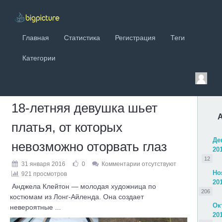
Главная
Статистика
Регистрация
Теги
Категории
18-летняя девушка шьет
платья, от которых
Де
невозможно оторвать глаз
20
12
31 января 2016
0
Комментарии отсутствуют
Но
921 просмотров
20
Анджела Клейтон — молодая художница по
206
костюмам из Лонг-Айленда. Она создает
Ок
невероятные ...
20