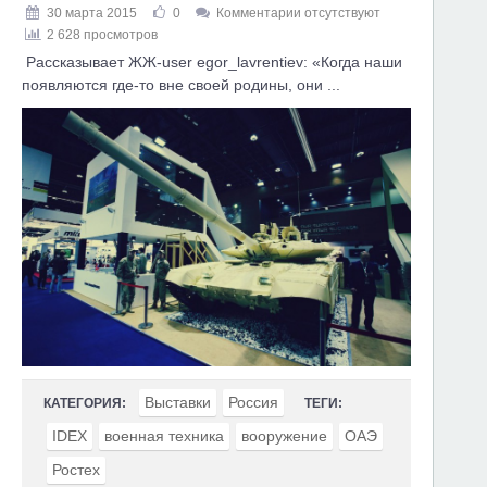
30 марта 2015
0
Комментарии отсутствуют
2 628 просмотров
Рассказывает ЖЖ-user egor_lavrentiev: «Когда наши
появляются где-то вне своей родины, они ...
Выставки
Россия
КАТЕГОРИЯ:
ТЕГИ:
IDEX
военная техника
вооружение
ОАЭ
Ростех