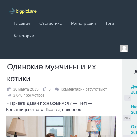
Главная
Статистика
Регистрация
Теги
Категории
Одинокие мужчины и их
котики
Де
30 марта 2015
0
Комментарии отсутствуют
20
3 048 просмотров
12
«Привет! Давай познакомимся? — Нет! —
Но
Кошатницы ответ». Все вы, наверное, ...
20
206
Ок
20