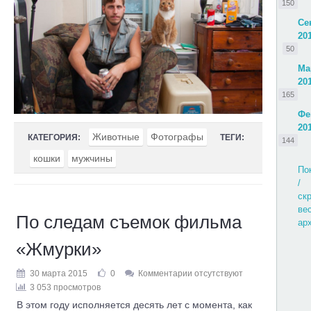
150
Се
20
50
Ма
20
165
Фе
20
Животные
Фотографы
КАТЕГОРИЯ:
ТЕГИ:
144
кошки
мужчины
По
/
ск
ве
По следам съемок фильма
ар
«Жмурки»
30 марта 2015
0
Комментарии отсутствуют
3 053 просмотров
В этом году исполняется десять лет с момента, как